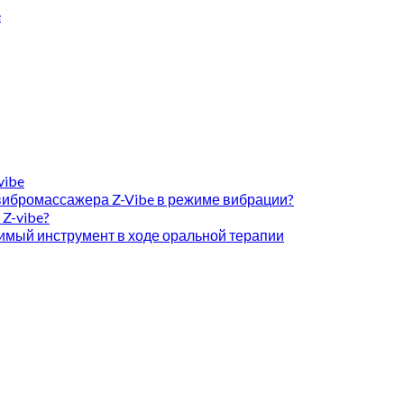
vibe
вибромассажера Z-Vibe в режиме вибрации?
Z-vibe?
имый инструмент в ходе оральной терапии