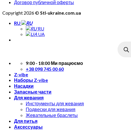
Договор публичной оферты
Copyright 2026 ©
Stl-ukraine.com.ua
RU
RU
UA
Поиск
товар
9:00 - 18:00 Ми працюємо
+38 098 745 00 60
Z-vibe
Наборы Z-vibe
Насадки
Запасные части
Для жевания
Инструменты для жевания
Подвески для жевания
Жевательные браслеты
Для питья
Аксессуары