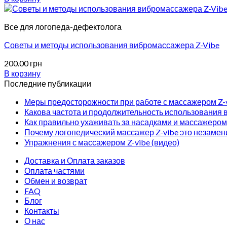
Все для логопеда-дефектолога
Советы и методы использования вибромассажера Z-Vibe
200.00
грн
В корзину
Последние публикации
Меры предосторожности при работе с массажером Z-
Какова частота и продолжительность использования 
Как правильно ухаживать за насадками и массажером 
Почему логопедический массажер Z-vibe это незамен
Упражнения с массажером Z-vibe (видео)
Доставка и Оплата заказов
Оплата частями
Обмен и возврат
FAQ
Блог
Контакты
О нас