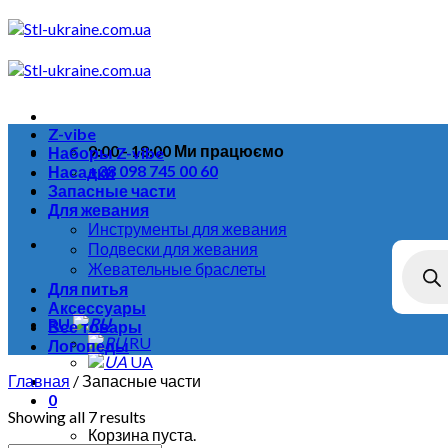
Skip
to
content
Z-vibe
9:00 - 18:00 Ми працюємо
Наборы Z-vibe
+38 098 745 00 60
Насадки
Запасные части
Для жевания
Инструменты для жевания
Подвески для жевания
Поиск
Жевательные браслеты
товар
Для питья
Аксессуары
RU
Все товары
RU
Логопеды
UA
Главная
/
Запасные части
0
Showing all 7 results
Корзина пуста.