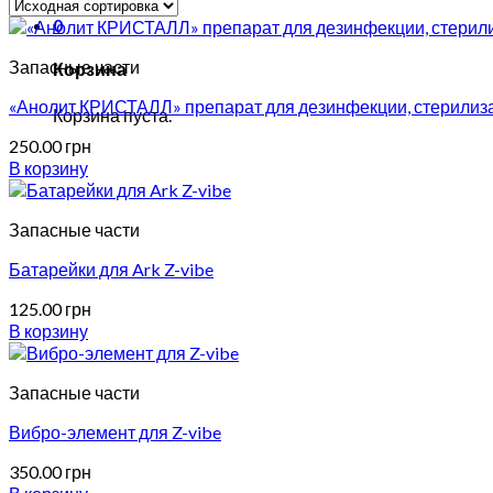
0
Запасные части
Корзина
«Анолит КРИСТАЛЛ» препарат для дезинфекции, стерилиза
Корзина пуста.
250.00
грн
В корзину
Запасные части
Батарейки для Ark Z-vibe
125.00
грн
В корзину
Запасные части
Вибро-элемент для Z-vibe
350.00
грн