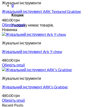
Жувальні інструменти
0
Жувальний інструмент ARK Textured Grabber
Кошик
480.00
грн
Оберіть опції
У кошику немає товарів.
Цей
Новинка
товар
має
Жувальні інструменти
кілька
варіантів.
Жувальний інструмент Ark Y-chew
Параметри
можна
480.00
грн
вибрати
Оберіть опції
на
Цей
сторінці
товар
товару
Жувальні інструменти
має
кілька
Жувальний інструмент ARK’s Grabber
варіантів.
Параметри
480.00
грн
можна
Оберіть опції
вибрати
Цей
Recent Posts