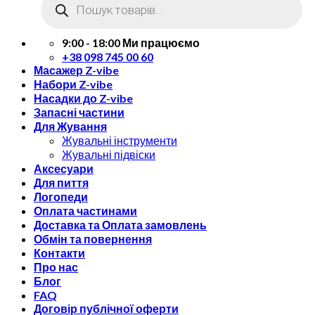
товарів
9:00 - 18:00 Ми працюємо
+38 098 745 00 60
Масажер Z-vibe
Набори Z-vibe
Насадки до Z-vibe
Запасні частини
Для Жування
Жувальні інструменти
Жувальні підвіски
Аксесуари
Для пиття
Логопеди
Оплата частинами
Доставка та Оплата замовлень
Обмін та повернення
Контакти
Про нас
Блог
FAQ
Договір публічної оферти