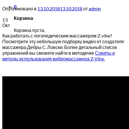
0
Опубликовано в
13.10.2018
13.10.2018
от
admin
Корзина
13
Окт
Корзина пуста.
Как работать с логопедическим массажером Z-vibe?
Посмотрите эту небольшую подборку видео от создателя
массажера Дебры C. Ловски. Более детальный список
упражнений вы сможете найти в методичке
Советы и
методы использования вибромассажера Z-Vibe.