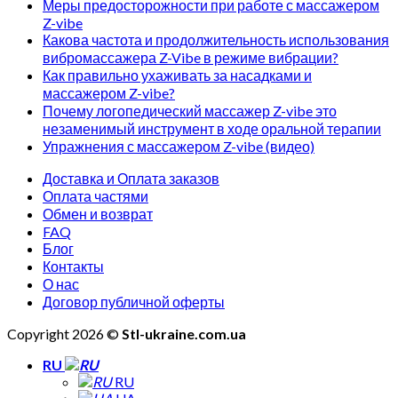
Меры предосторожности при работе с массажером
Z-vibe
Какова частота и продолжительность использования
вибромассажера Z-Vibe в режиме вибрации?
Как правильно ухаживать за насадками и
массажером Z-vibe?
Почему логопедический массажер Z-vibe это
незаменимый инструмент в ходе оральной терапии
Упражнения с массажером Z-vibe (видео)
Доставка и Оплата заказов
Оплата частями
Обмен и возврат
FAQ
Блог
Контакты
О нас
Договор публичной оферты
Copyright 2026 ©
Stl-ukraine.com.ua
RU
RU