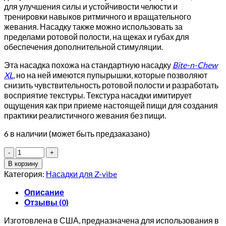
для улучшения силы и устойчивости челюсти и
тренировки навыков ритмичного и вращательного
жевания. Насадку также можно использовать за
пределами ротовой полости, на щеках и губах для
обеспечения дополнительной стимуляции.
Эта насадка похожа на стандартную насадку
Bite-n-Chew
XL
, но на ней имеются пупырышки, которые позволяют
снизить чувствительность ротовой полости и разработать
восприятие текстуры. Текстура насадки имитирует
ощущения как при приеме настоящей пищи для создания
практики реалистичного жевания без пищи.
6 в наличии (может быть предзаказано)
Количество
товара
В корзину
Насадка
Категория:
Насадки для Z-vibe
Ark
Textured
Описание
Bite-
Отзывы (0)
n-
Chew
Изготовлена в США, предназначена для использования в