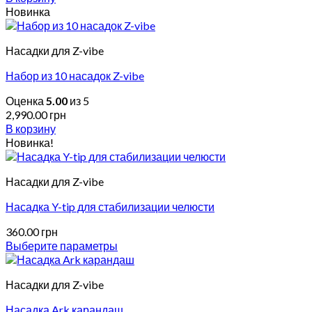
Новинка
Насадки для Z-vibe
Набор из 10 насадок Z-vibe
Оценка
5.00
из 5
2,990.00
грн
В корзину
Новинка!
Насадки для Z-vibe
Насадка Y-tip для стабилизации челюсти
360.00
грн
Выберите параметры
Этот
товар
Насадки для Z-vibe
имеет
несколько
Насадка Ark карандаш