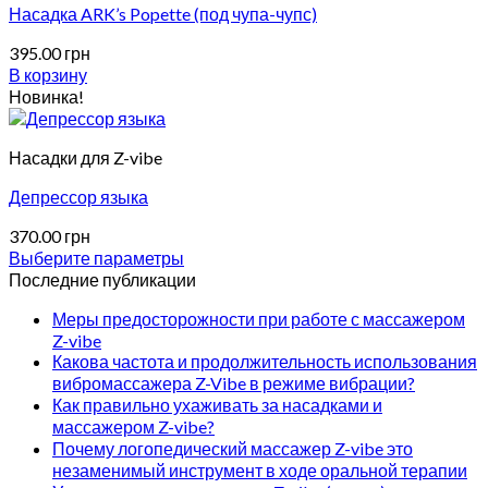
Насадка ARK’s Popette (под чупа-чупс)
395.00
грн
В корзину
Новинка!
Насадки для Z-vibe
Депрессор языка
370.00
грн
Выберите параметры
Этот
Последние публикации
товар
Меры предосторожности при работе с массажером
имеет
Z-vibe
несколько
Какова частота и продолжительность использования
вариаций.
вибромассажера Z-Vibe в режиме вибрации?
Опции
Как правильно ухаживать за насадками и
можно
массажером Z-vibe?
выбрать
Почему логопедический массажер Z-vibe это
на
незаменимый инструмент в ходе оральной терапии
странице