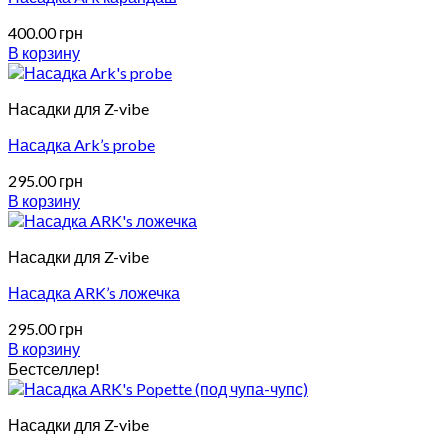
вариаций.
Опции
400.00
грн
можно
В корзину
выбрать
на
странице
Насадки для Z-vibe
товара.
Насадка Ark’s probe
295.00
грн
В корзину
Насадки для Z-vibe
Насадка ARK’s ложечка
295.00
грн
В корзину
Бестселлер!
Насадки для Z-vibe