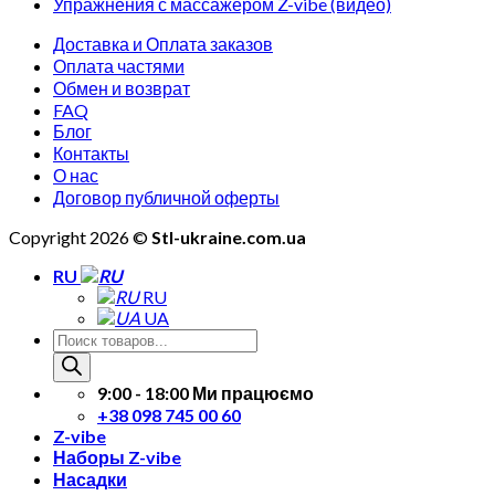
Упражнения с массажером Z-vibe (видео)
товара.
Доставка и Оплата заказов
Оплата частями
Обмен и возврат
FAQ
Блог
Контакты
О нас
Договор публичной оферты
Copyright 2026 ©
Stl-ukraine.com.ua
RU
RU
UA
Поиск
товаров
9:00 - 18:00 Ми працюємо
+38 098 745 00 60
Z-vibe
Наборы Z-vibe
Насадки