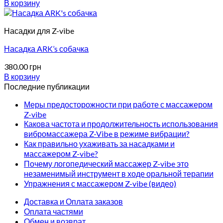
В корзину
Насадки для Z-vibe
Насадка ARK’s собачка
380.00
грн
В корзину
Последние публикации
Меры предосторожности при работе с массажером
Z-vibe
Какова частота и продолжительность использования
вибромассажера Z-Vibe в режиме вибрации?
Как правильно ухаживать за насадками и
массажером Z-vibe?
Почему логопедический массажер Z-vibe это
незаменимый инструмент в ходе оральной терапии
Упражнения с массажером Z-vibe (видео)
Доставка и Оплата заказов
Оплата частями
Обмен и возврат