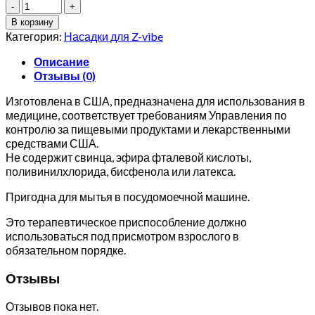
Количество
товара
В корзину
Насадка
Категория:
Насадки для Z-vibe
ARK's
Bite-
Описание
n-
Отзывы (0)
Chew
Изготовлена в США, предназначена для использования в
медицине, соответствует требованиям Управления по
контролю за пищевыми продуктами и лекарственными
средствами США.
Не содержит свинца, эфира фталевой кислоты,
поливинилхлорида, бисфенола или латекса.
Пригодна для мытья в посудомоечной машине.
Это терапевтическое приспособление должно
использоваться под присмотром взрослого в
обязательном порядке.
Отзывы
Отзывов пока нет.